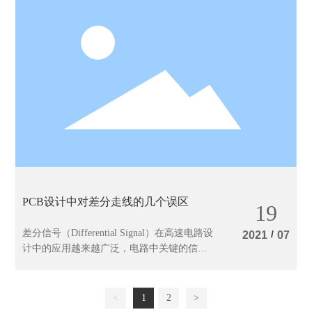
PCB设计中对差分走线的几个误区
19
差分信号（Differential Signal）在高速电路设
/
2021
07
计中的应用越来越广泛，电路中关键的信号
往往都要采用差分结构设计，什么令它这么
倍受青睐呢？在 PCB 设计中又如何能保证其
良好的性能呢？
<
1
2
>