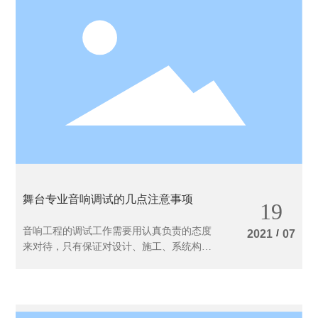
舞台专业音响调试的几点注意事项
19
音响工程的调试工作需要用认真负责的态度
/
2021
07
来对待，只有保证对设计、施工、系统构造
以及舞台音响设备性能都有充分认识后，才
能得到一个较好的调试结果，针对一般调试
工作中经常发生的问题，这里我们向大家介
绍几个调试时应该注意的技术环节，供大家