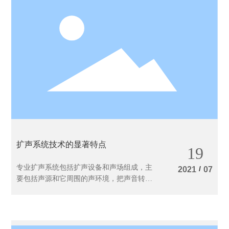
参考。
扩声系统技术的显著特点
19
专业扩声系统包括扩声设备和声场组成，主
/
2021
07
要包括声源和它周围的声环境，把声音转变
为电信号的话筒，放大信号并对信号加工的
设备、传输线，把信号转变为声信号的扬声
器和听众区的声学环境。