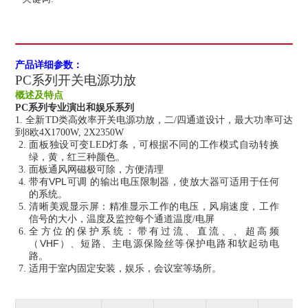
产品详细参数：
PC
系列开关电源功放
概述及特点
PC
系列专业演出和娱乐系列
1.
全新
TD
类高效率开关电源功放，二
/
四通道设计，最大功率可达
到
8
欧
4X1700W, 2X2350W
面板独设可变
LED
灯条，可根据不同的工作模式自动转换
绿，黄，红三种颜色。
面板通风网磁极可除，方便清理
VPL
带有
可调
的输出电压限制器，使放大器可适用于任何
的系统。
清晰美观显示屏：精准显示工作的电压，风扇速度，工作
信号的大小，温度及监控每个通道温度
/
电屏
全方位的保护系统：带有过流、直流、、超高频
VHF
（
）、短路、主电源保险丝等保护电路和软起动电
路。
适用于室内固定安装，娱乐，会议室等场所。