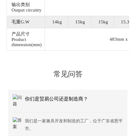
输出类别
F
Output circuitry
毛重G.W
14kg
15kg
15kg
15.3kg
产品尺寸
483mm x 39
Product
dimension(mm)
常见问答
制造商？
你们的交货时间是多长？
如果货物有库存，一般交期5-7天
制造的工厂，位于广东省恩平
天。具体交期据订单数量而定